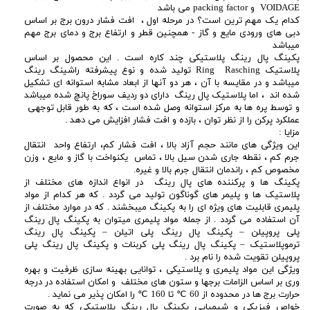
VOIDAGE و packing factor می باشد
کدام یک مهم ترین است؟ در مرحله اول ، افت فشار درون برج بر اساس
دبی های ورودی مایع و گاز - همچنین قطر و ارتفاع برج و دمای برج مهم
میباشد
پکینگ پال رینگ پلاستیکی چند کاره است . این محصول بر اساس
پلاستیک Ring Rasching تولید شده و نوع پیشرفته راشینگ رینگ
میباشد و در مقایسه با آن ، هر دو آنها از ابعاد مشابه استوانه ای تشکیل
شده اند ، اما پلاستیک پال رینگ دارای دو ردیف سوراخ پانچ شده میباشد
و توسط پره ها به مرکز استوانه وصل شده است ، که به طور قابل توجهی
عملکرد پرکن را از نظر توان ، بازده و افت فشار افزایش می دهد .
مزایا :
این ویژگی های مانند حجم آزاد بالا ، افت فشار کم، ارتفاع واحد انتقال
جرم کم ، نقطه جاری شدن سیل بالا ، تماس یکنواخت با گاز و مایع ، وزن
مخصوص کم ، راندمان انتقال جرم بالا و غیره.
پکینگ ها و پرکننده های پال رینگ در انواع اندازه های مختلف از
پلاستیک ها و پلیمر های گوناگون تولید می گردد . که هر کدام از مواد
پلیمری قابلیت های ویژه ای را به پکینگ میبخشند . که در موارد مختلف از
آن استفاده می گردد . از جمله مواد پلیمری میتوان به پکینگ پال رینگ
پلی پروپیلن – پکینگ پال رینگ پلی اتیلن – پکینگ پال رینگ
ترموپلاستیک – پکینگ پال رینگ پلی کربنات و پکینگ پال رینگ پلی
پروپیلن تقویت شده را نام برد .
ویژگی این مواد پلیمری و پلاستیکی ، توانایی بهینه سازی ظرفیت و بهره
وری بر اساس الزامات برجها و ستون های مختلف و امکان استفاده در درجه
حرارت برج ها در محدوده از 60 ℃ تا 160 ℃ را امکان پذیر می نماید .
خواص فیزیکی و شیمیایی پکینگ پال رینگ پلاستیکی که به صورت