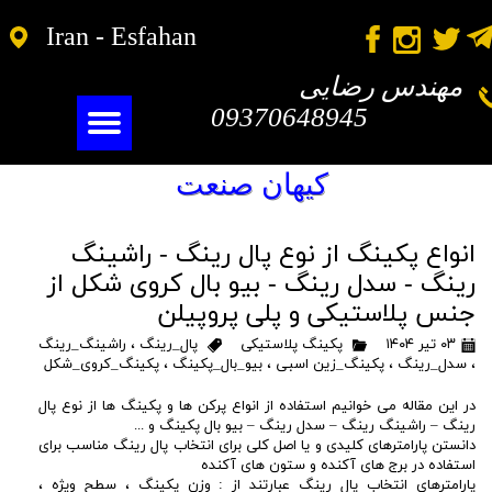
​​Iran - Esfahan
مهندس رضایی
09370648945
کیهان صنعت
انواع پکینگ از نوع پال رینگ - راشینگ
رینگ - سدل رینگ - بیو بال کروی شکل از
جنس پلاستیکی و پلی پروپیلن
۰۳ تیر ۱۴۰۴
پکینگ پلاستیکی
پال_رینگ
،
راشینگ_رینگ
،
سدل_رینگ
،
پکینگ_زین اسبی
،
بیو_بال_پکینگ
،
پکینگ_کروی_شکل
در این مقاله می خوانیم استفاده از انواع پرکن ها و پکینگ ها از نوع پال
رینگ – راشینگ رینگ – سدل رینگ – بیو بال پکینگ و ...
دانستن پارامترهای کلیدی و یا اصل کلی برای انتخاب پال رینگ مناسب برای
استفاده در برج های آکنده و ستون های آکنده
پارامترهای انتخاب پال رینگ عبارتند از : وزن پکینگ ، سطح ویژه ،