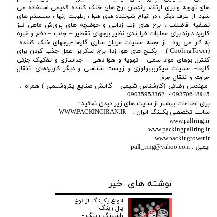
های تهویه و برای ارتقاء راندمان برج های خنک کننده قدیمی استفاده می
شود. از طرف دیگر ، در انواع شوینده های هوا ، رطوبت زنها ، سیستم های
تصفیه فاضلاب ، برج های ازت زدایی و حوضچه های پرورش ماهی نیز
کاربرد دارند.برای عملیات فرآیندی نظیر برجهای تقطیر – جذب – دفع و غیره
به کار می رود . از جمله عملیات عریان سازی گازها -برجهای خنک کننده
(CoolingTower ) – پکیج های هوا زدا -برج اسکرابر -عمل جذب کردن برای
کنترل بوهای مواد سمی – تهویه و هوا دهی – جداسازی و تفکیک جزئی
گازها– عملیات میکروبیولوژی و زیست شناسی و دیگر کاربردهای انتقال
حرارت و انتقال جرم
مهندس رضائی (کارشناس شیمی - گرایش صنایع پتروشیمی ) همراه :
09370648945 - 09035953362
برای اطلاعات بیشتر از سایت های زیر دیدن نمائید :
سایت تخصصی پکینگ ایران : WWW.PACKINGIRAN.IR
www.pallring.ir
www.packingpallring.ir
www.packingtower.ir
ایمیل : pall_ring@yahoo.com
نوشته های اخیر
انواع پکینگ از نوع
پال رینگ -
راشینگ رینگ -