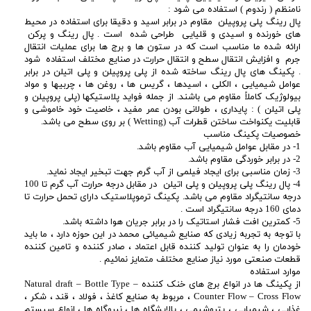
نامنظم ( رندوم ) استفاده می شود :
پال رینگ پلی پروپیلن مقاوم در برابر اسید و دقیقا برای استفاده در محیط
های خورنده و اسیدی و قلیایی طراحی شده است . پال رینگ و پرکن
ارائه شده ما مناسب است که در ستون ها و برج ها برای عملیات انتقال
جرم و افزایش انتقال سطح و انتقال حرارت در صنایع مختلف استفاده شود
. پکینگ های پال رینگ ساخته شده از پلی پروپیلن و پلی اتیلن در برابر
عوامل شیمیایی ، الکلی ، اسیدها ، گریس ها ، روغن ها ، چربیها و مواد
بیولوژیک کاملاً مقاوم می باشند. از جمله فواید پلاستیکها (پلی پروپیلن و
پلی اتیلن ) : پایداری ، طولانی بودن عمر مفید ، خاصیت خود خاموشی و
قابلیت یکنواخت ساختن قطرات آب (Wetting ) بر روی سطح می باشد.
خصوصیات پکینگ مناسب
1- در مقابل عوامل شیمیایی آب مقاوم باشد.
2- در برابر خوردگی مقاوم باشد.
3- زمان مناسبی برای ایجاد فیلمی از آب گرم جهت تبخیر ایجاد نماید.
4- پال رینگ پلی پروپیلن و پلی اتیلن در مقابل درجه حرارت آب گرم تا 100
درجه سانتیگراد مقاوم می باشد. پکینگ ترموپلاستیک دارای تحمل حرارت تا
دمای 160 درجه سانتیگراد است .
5- کمترین افت فشار استاتیک را در برابر جریان هوا داشته باشد.
با توجه به تجربه زیادی که صنایع شیمیائی محمد در این حوزه دارد ، ما باید
خودمان را به عنوان تولید کننده قابل اعتماد ، صادر کننده و تامین کننده
قطعات صنعتی مورد نیاز صنایع مختلف متمایز نمائیم .
موارد استفاده
از پکینگ ها در انواع برج های خنک کننده Natural draft – Bottle Type –
Counter Flow – Cross Flow ، مربوط به صنایع کاغذ ، فولاد ، قند ، شکر ،
غذایی ، شیمیایی ، پتروشیمی ، پالایشگاه ها ، نیروگاه ها ، انواع سیستم