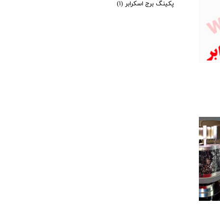
پکینگ برج اسکرابر
(۱)