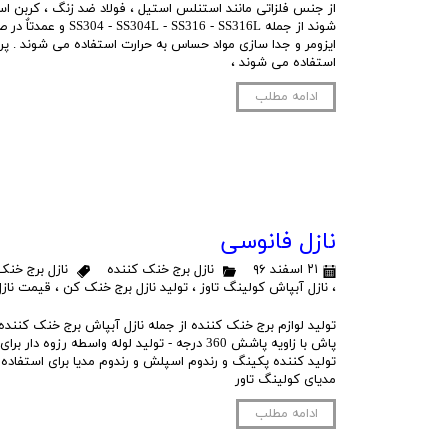
از جنس فلزاتی مانند استنلس استیل ، فولاد ضد زنگ ، کربن ا
شوند از جمله SS316 - SS316L
ایزومر و جدا سازی مواد حساس به حرارت استفاده می شوند . پ
استفاده می شوند ،
ادامه مطلب
نازل فانوسی
۲۱ اسفند ۹۶
نازل برج خنک کننده
نازل برج خنک
،
نازل آبپاش کولینگ تاوز
،
تولید نازل برج خنک کن
،
قیمت نازل
تولید لوازم برج خنک کننده از جمله نازل آبپاش برج خنک کننده 
پاش با زاویه پاشش 360 درجه - تولید لوله واسطه رزوه
تولید کننده پکینگ و رندوم اسپلش و رندوم مدیا برای استفاده
مدیای کولینگ تاور
ادامه مطلب