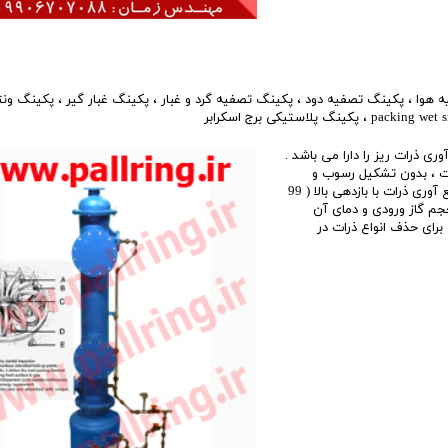
 هوا
،
پکینگ تصفیه دود
،
پکینگ تصفیه گرد و غبار
،
پکینگ غبار گیر
،
پکینگ ونت
packing wet s
،
پکینگ پلاستیکی برج اسکرابر
وری ذرات ریز را دارا می باشد .
رات ، بدون تشکیل رسوب و
گرفتگی را فراهم می کند . اسکرابر های ونتوری برای حذف و جمع آوری ذرات با بازدهی بالا ( 99
حجم گاز ورودی و دمای آن
برای حذف انواع ذرات در