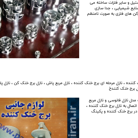
ستیل و سایر فلزات ساخته می
SS304 - SS304L -  و عمدتاٌ در صنایع شیمیایی ، جدا سازی
رکن های فلزی به صورت نامنظم
 کننده
،
نازل مرحله ای برج خنک کننده
،
نازل مربع پاش
،
نازل برج خنک کن
،
نازل پ
 برج خنک کنندخ
مدل نازل فانوسی و نازل مربع
 دار برای اتصال به نازل برج خنک کننده ،
 در برج خنک کننده و پکینگ