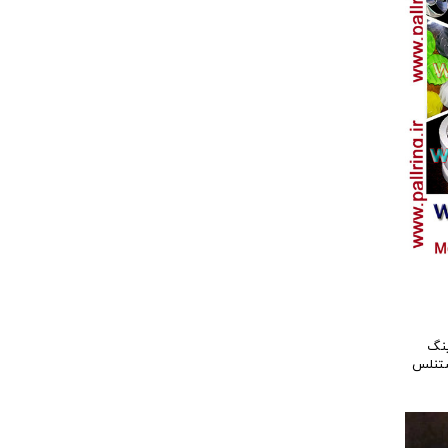
ینگ
تنلس