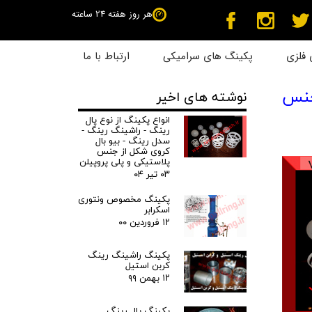
هر روز هفته 24 ساعته
فلزی
پکینگ های سرامیکی
ارتباط با ما
 جنس
نوشته های اخیر
انواع پکینگ از نوع پال
رینگ - راشینگ رینگ -
سدل رینگ - بیو بال
کروی شکل از جنس
پلاستیکی و پلی پروپیلن
۰۳ تیر ۰۴
پکینگ مخصوص ونتوری
اسکرابر
۱۲ فروردین ۰۰
پکینگ راشینگ رینگ
کربن استیل
۱۲ بهمن ۹۹
پکینگ پال رینگ