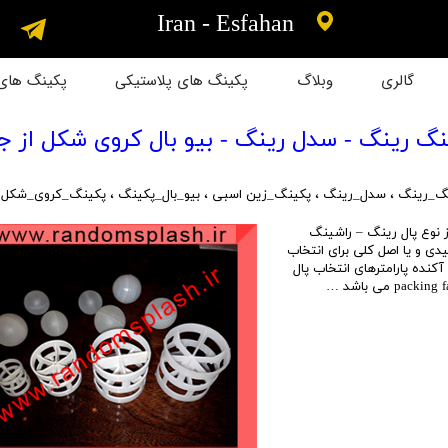
​​Iran - Esfahan
گالری
وبلاگ
پکینگ های پلاستیکی
پکینگ های 
رکت
شینگ رینگ - سدل رینگ - بیو بال کروی شکل از
کت
گ_رینگ
،
سدل_رینگ
،
پکینگ_زین اسبی
،
بیو_بال_پکینگ
،
پکینگ_کروی_شکل
 شرکت
از نوع پال رینگ – راشینگ
دی و یا اصل کلی برای انتخاب
شرکت
کنده پارامترهای انتخاب پال