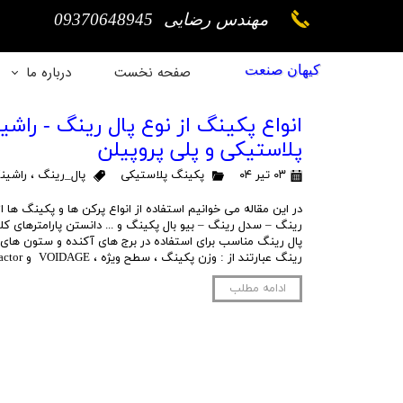
مهندس رضایی 09370648945
کیهان صنعت
صفحه نخست
درباره ما
تاریخچه ش
انواع پکینگ از نوع پال رینگ - را
پلاستیکی و پلی پروپیلن
اهداف شر
۰۳ تیر ۰۴
پکینگ پلاستیکی
پال_رینگ
،
راشین
چشم انداز‌های
در این مقاله می خوانیم استفاده از انواع پرکن ها و پکینگ ها 
رینگ – سدل رینگ – بیو بال پکینگ و ... دانستن پارامترهای کلی
موفقیت‌های 
پال رینگ مناسب برای استفاده در برج های آکنده و ستون های آ
رینگ عبارتند از : وزن پکینگ ، سطح ویژه ، VOIDAGE و packing factor می باشد …
ادامه مطلب