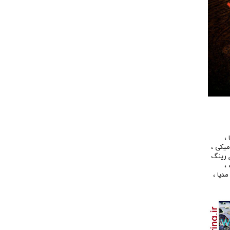
،
میکی
،
 رینگ
،
مدیا
،