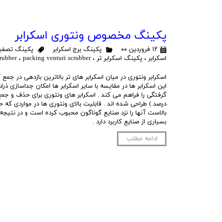
پکینگ مخصوص ونتوری اسکرابر
۱۲ فروردین ۰۰
پکینگ برج اسکرابر
پکینگ تصفیه
اسکرابر
،
پکینگ اسکرابر تر
،
packing venturi scrubber
،
rubber
اسکرابر ونتوری در میان اسکرابر های تر بالاترین بازدهی در جمع آ
این اسکرابر ها در مقایسه با سایر اسکرابر ها امکان جداسازی ذ
درصد ) طراحی شده اند . قابلیت بالای ونتوری ها در مواردی که 
بالاست آنها را نزد صنایع گوناگون محبوب کرده است و در نتیجه 
بسیاری از صنایع کاربرد دارد .
ادامه مطلب