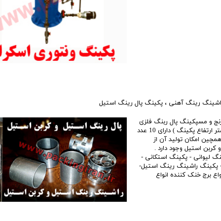
اشینگ رینگ آهنی
،
پکینگ پال رینگ استیل
رنج و مسپکینگ پال ربنگ فلزی
در کوچکترین سایز یعنی 1/2 اینچ ( 12 میلیمتر قطر و 12 میلیمتر ارتفاع پکینگ ) دارای 10 عدد
همچین امکان تولید آن از
ل 316L و فولاد ضد زنگ و کربن استیل وجود دارد .
نگ لیوانی - پکینگ استکانی -
 پکینگ راشینگ رینگ استیل-
 برج خنک کننده انواع