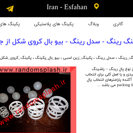
​​Iran - Esfahan
گالری
وبلاگ
پکینگ های پلاستیکی
پکینگ های 
رکت
شینگ رینگ - سدل رینگ - بیو بال کروی شکل از
کت
گ_رینگ
،
سدل_رینگ
،
پکینگ_زین اسبی
،
بیو_بال_پکینگ
،
پکینگ_کروی_شکل
 شرکت
از نوع پال رینگ – راشینگ
دی و یا اصل کلی برای انتخاب
شرکت
کنده پارامترهای انتخاب پال