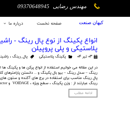
مهندس رضایی 09370648945
کیهان صنعت
صفحه نخست
درباره ما
تاریخچه ش
انواع پکینگ از نوع پال رینگ - را
پلاستیکی و پلی پروپیلن
اهداف شر
۰۳ تیر ۰۴
پکینگ پلاستیکی
پال_رینگ
،
راشین
چشم انداز‌های
در این مقاله می خوانیم استفاده از انواع پرکن ها و پکینگ ها 
رینگ – سدل رینگ – بیو بال پکینگ و ... دانستن پارامترهای کلی
موفقیت‌های 
پال رینگ مناسب برای استفاده در برج های آکنده و ستون های آ
رینگ عبارتند از : وزن پکینگ ، سطح ویژه ، VOIDAGE و packing factor می باشد …
ادامه مطلب