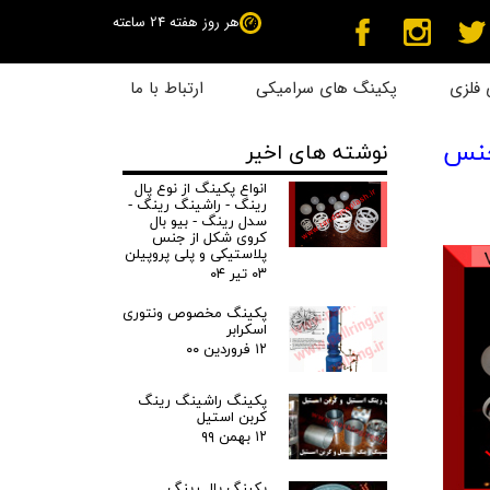
هر روز هفته 24 ساعته
فلزی
پکینگ های سرامیکی
ارتباط با ما
 جنس
نوشته های اخیر
انواع پکینگ از نوع پال
رینگ - راشینگ رینگ -
سدل رینگ - بیو بال
کروی شکل از جنس
پلاستیکی و پلی پروپیلن
۰۳ تیر ۰۴
پکینگ مخصوص ونتوری
اسکرابر
۱۲ فروردین ۰۰
پکینگ راشینگ رینگ
کربن استیل
۱۲ بهمن ۹۹
پکینگ پال رینگ