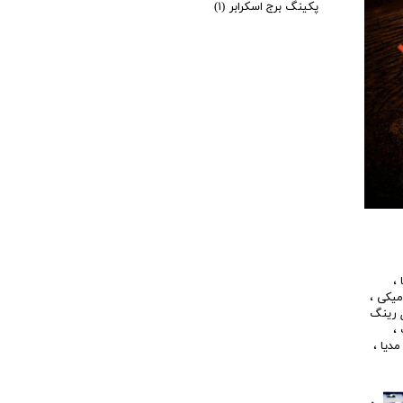
پکینگ برج اسکرابر
(۱)
،
میکی
،
 رینگ
،
مدیا
،